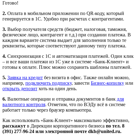
Готово!
2.
Оплата в мобильном приложении по QR-коду, который
генерируется в 1С. Удобно при расчетах с контрагентами.
3.
Выбор получателя средств (бюджет, налоговая, таможня,
физическое лицо, контрагент и т.д.) при создании платежа. В
каждом варианте система выдает для заполнения только те
реквизиты, которые соответствуют данному типу платежа.
4.
Синхронизация с 1С и автоматизация платежей. Один клик
– и все ваши платежи из 1С уже в системе «Банк-Клиент» и
готовы к оплате. Плюс можно сохранить шаблоны платежей.
5.
Заявка на кредит
без визита в офис. Также онлайн можно,
например,
подключить подписку
, завести
Бизнес-копилку
или
открыть депозит
хоть на один день.
6.
Валютные операции и отправка документов в банк
для
валютного контроля
. Отметим, что по ВЭДу всё в системе
работает только через браузер компьютера.
Как использовать «Банк-Клиент» максимально эффективно,
расскажут
в Дирекции корпоративного бизнеса
по тел. 8
(391) 277-96-24 или электронной почте dkb@united.ru.