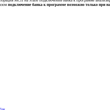
порация МСП на этапе подключения банка к программе анализир
разом
подключение банка к программе возможно только при 
бэк